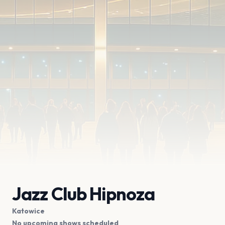
Jazz Club Hipnoza
Katowice
No upcoming shows scheduled