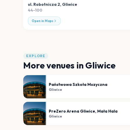
ul. Robotnicza 2
,
Gliwice
44-100
Open in Maps
EXPLORE
More venues in
Gliwice
Państwowa Szkoła Muzyczna
Gliwice
PreZero Arena Gliwice, Mała Hala
Gliwice