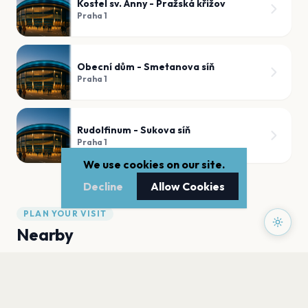
Kostel sv. Anny - Pražská křižov
Praha 1
Obecní dům - Smetanova síň
Praha 1
Rudolfinum - Sukova síň
Praha 1
We use cookies on our site.
Decline
Allow Cookies
PLAN YOUR VISIT
Nearby
Hotels
Food
Parking